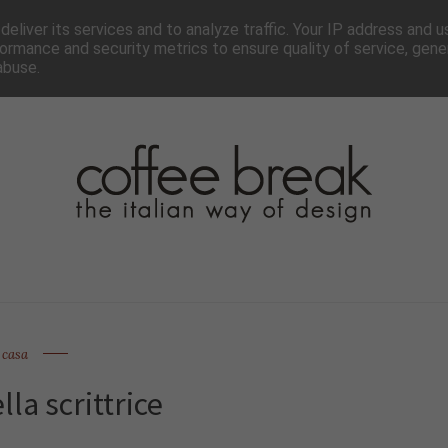
TTER
CHI SIAMO▼
PAGINE▼
COLLABORA
PRESS
eliver its services and to analyze traffic. Your IP address and 
ormance and security metrics to ensure quality of service, gen
abuse.
casa
lla scrittrice