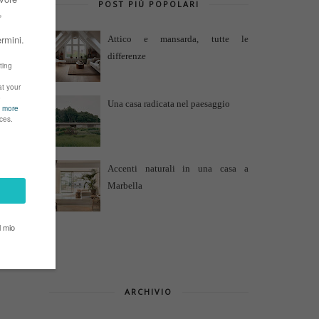
POST PIÙ POPOLARI
Attico e mansarda, tutte le
differenze
Una casa radicata nel paesaggio
Accenti naturali in una casa a
Marbella
ARCHIVIO