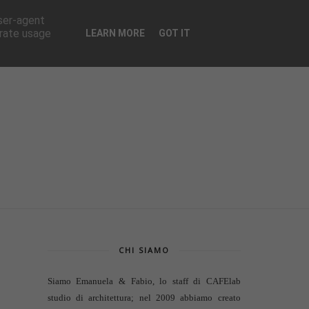
CONTATTI
user-agent
erate usage
LEARN MORE
GOT IT
CHI SIAMO
Siamo Emanuela & Fabio, lo staff di
CAFElab
studio di architettura
; nel 2009 abbiamo creato