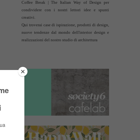
Coffee Break | The Italian Way of Design per
condividere con i nostri lettori idee e spunti
creativi.
Qui troverai case di ispirazione, prodotti di design,
nuove tendenze dal mondo dell'interior design e
realizzazioni del nostro studio di architettura