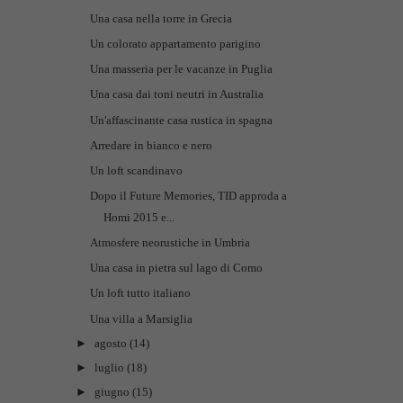
Una casa nella torre in Grecia
Un colorato appartamento parigino
Una masseria per le vacanze in Puglia
Una casa dai toni neutri in Australia
Un'affascinante casa rustica in spagna
Arredare in bianco e nero
Un loft scandinavo
Dopo il Future Memories, TID approda a
Homi 2015 e...
Atmosfere neorustiche in Umbria
Una casa in pietra sul lago di Como
Un loft tutto italiano
Una villa a Marsiglia
►
agosto
(14)
►
luglio
(18)
►
giugno
(15)