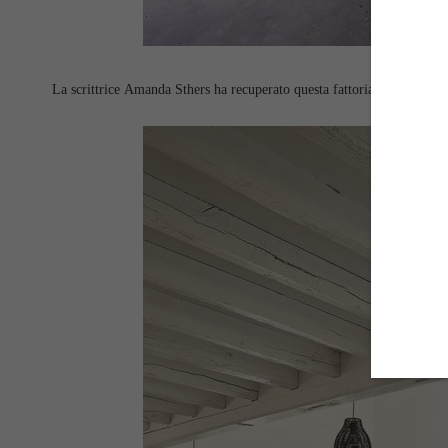
La scrittrice Amanda Sthers ha recuperato questa fattoria francese, vic