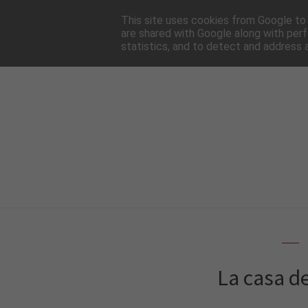
HOME
NEWSLE
This site uses cookies from Google to d
are shared with Google along with perf
statistics, and to detect and address 
La casa de