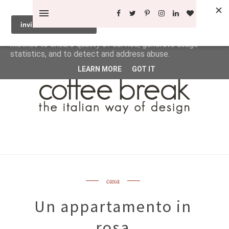
This site uses cookies from Google to deliver its services
and to analyze traffic. Your IP address and user-agent are
shared with Google along with performance and security
metrics to ensure quality of service, generate usage
statistics, and to detect and address abuse.
LEARN MORE
GOT IT
casa
Un appartamento in
rosa