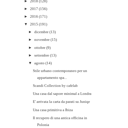
►
2018
(128)
►
2017
(156)
►
2016
(171)
▼
2015
(191)
►
dicembre
(13)
►
novembre
(15)
►
ottobre
(9)
►
settembre
(13)
▼
agosto
(14)
Stile urbano contemporaneo per un
appartamento spa...
Scandi Collection by cafelab
Una casa dal sapore minimal a Londra
E' arrivata la carta da parati su Juniqe
Una casa primitiva a Ibiza
Il recupero di una antica officina in
Polonia