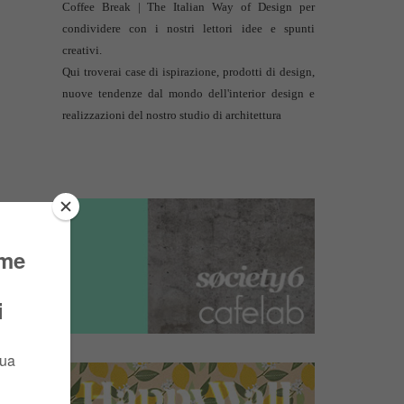
Coffee Break | The Italian Way of Design per
condividere con i nostri lettori idee e spunti
creativi.
Qui troverai case di ispirazione, prodotti di design,
nuove tendenze dal mondo dell'interior design e
realizzazioni del nostro studio di architettura