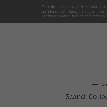
HOME
NEWSLE
This site uses cookies from Google to d
are shared with Google along with perf
statistics, and to detect and address 
arr
Scandi Colle