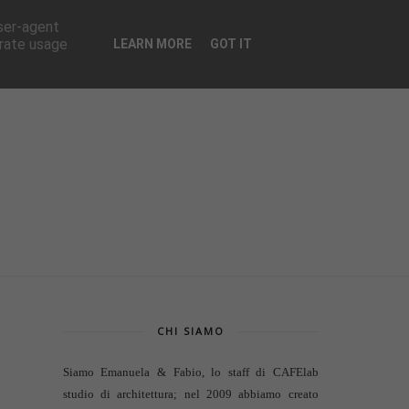
CONTATTI
user-agent
erate usage
LEARN MORE
GOT IT
CHI SIAMO
Siamo Emanuela & Fabio, lo staff di
CAFElab
studio di architettura
; nel 2009 abbiamo creato