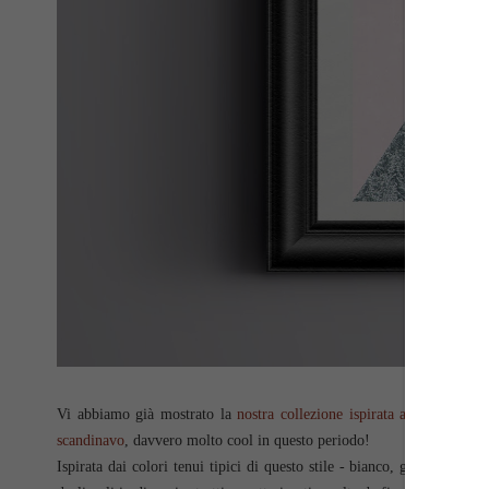
Vi abbiamo già mostrato la
nostra collezione ispirata al minimal 
scandinavo
, davvero molto cool in questo periodo!
Ispirata dai colori tenui tipici di questo stile - bianco, grigio, ros