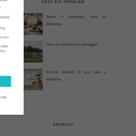
POST PIÙ POPOLARI
Attico e mansarda, tutte le
differenze
Una casa radicata nel paesaggio
Accenti naturali in una casa a
Marbella
ARCHIVIO