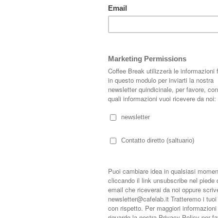
e monocromatico su Society6
; questa volta tocca a quella ispirata al
design
a - prende a prestito i materiali grezzi come cemento e marmo di Carrara per