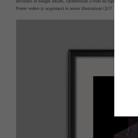
declinarli in disegni astratti, caratterizzati a volte da figure geometric
Potete vedere (e acquistare) le nostre illustrazioni
QUI
!