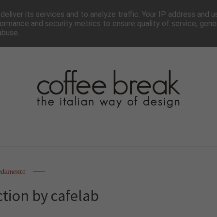
TTER
CHI SIAMO▼
PAGINE▼
COLLABORA
PRESS
eliver its services and to analyze traffic. Your IP address and 
ormance and security metrics to ensure quality of service, gen
abuse.
edamento
ction by cafelab