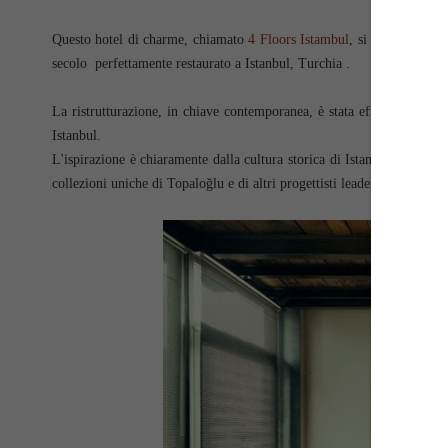
Questo hotel di charme, chiamato
4 Floors Istambul
, si compone di q
secolo perfettamente restaurato a Istanbul, Turchia .
La ristrutturazione, in chiave contemporanea, è stata effettuata dal 
Istanbul.
L'ispirazione è chiaramente dalla cultura storica di Istanbul e dalle t
collezioni uniche di Topaloğlu e di altri progettisti leader contem