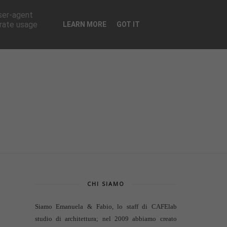
CONTATTI
user-agent
erate usage
LEARN MORE
GOT IT
CHI SIAMO
Siamo Emanuela & Fabio, lo staff di
CAFElab
studio di architettura
; nel 2009 abbiamo creato