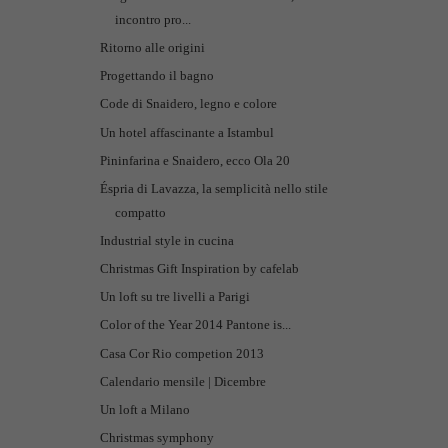
incontro pro...
Ritorno alle origini
Progettando il bagno
Code di Snaidero, legno e colore
Un hotel affascinante a Istambul
Pininfarina e Snaidero, ecco Ola 20
Éspria di Lavazza, la semplicità nello stile
compatto
Industrial style in cucina
Christmas Gift Inspiration by cafelab
Un loft su tre livelli a Parigi
Color of the Year 2014 Pantone is...
Casa Cor Rio competion 2013
Calendario mensile | Dicembre
Un loft a Milano
Christmas symphony