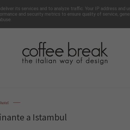
TTER
CHI SIAMO▼
PAGINE▼
COLLABORA
PRESS
eliver its services and to analyze traffic. Your IP address and 
ormance and security metrics to ensure quality of service, gen
abuse.
hotel
cinante a Istambul