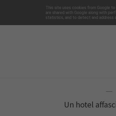
HOME
NEWSLE
This site uses cookies from Google to d
are shared with Google along with perf
statistics, and to detect and address 
Un hotel affas