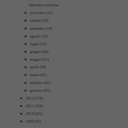
Atmosfere nordiche
►
novembre
(21)
►
ottobre
(29)
►
settembre
(19)
►
agosto
(15)
►
luglio
(32)
►
giugno
(44)
►
maggio
(31)
►
aprile
(30)
►
marzo
(31)
►
febbraio
(41)
►
gennaio
(47)
►
2012
(370)
►
2011
(359)
►
2010
(292)
►
2009
(62)