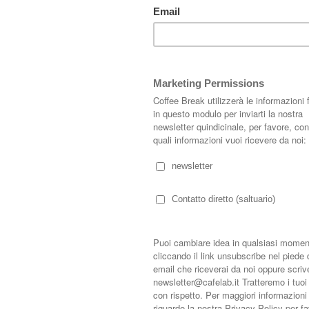
uattro appartamenti dislocati su quattro piani di un edificio storico del 19°
proprietario e progettista Sema Topaloglu, uno dei designer più originali di
radizioni locali di artigianato; gli spaziosi interni comprendeno mobili dalle
poranei come Marc Newson , Ingo Maurer e Marcel Wanders.