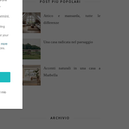
POST PIÙ POPOLARI
Attico e mansarda, tutte le
differenze
Una casa radicata nel paesaggio
Accenti naturali in una casa a
Marbella
ARCHIVIO