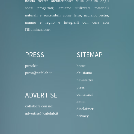
nostra ricerca architettonica sulla qualità degli
spazi progettati; amiamo utilizzare materiali
naturali e sostenibili come ferro, acciaio, pietra,
marmo e legno e integrarli con cura con
l'illuminazione.
PRESS
SITEMAP
presskit
home
press@cafelab.it
chi siamo
newsletter
press
ADVERTISE
contattaci
amici
collabora con noi
disclaimer
advertise@cafelab.it
privacy