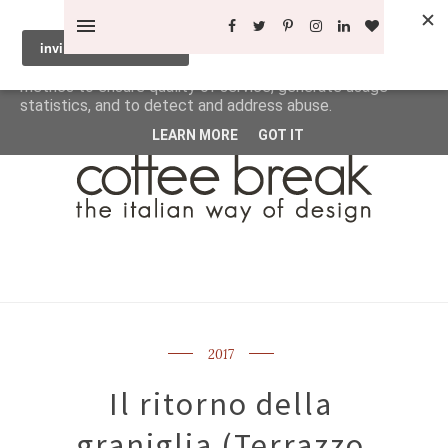
This site uses cookies from Google to deliver its services
and to analyze traffic. Your IP address and user-agent are
shared with Google along with performance and security
metrics to ensure quality of service, generate usage
statistics, and to detect and address abuse.
LEARN MORE
GOT IT
2017
Il ritorno della
graniglia (Terrazzo