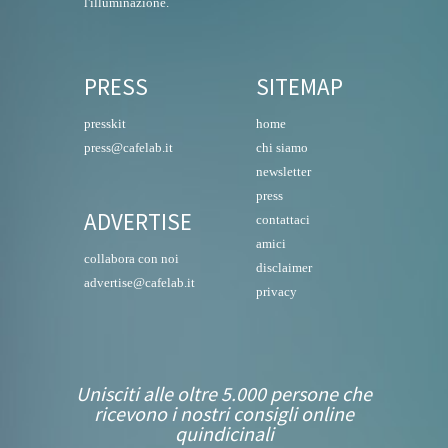
l'illuminazione.
PRESS
SITEMAP
presskit
home
press@cafelab.it
chi siamo
newsletter
press
ADVERTISE
contattaci
amici
collabora con noi
disclaimer
advertise@cafelab.it
privacy
Unisciti alle oltre 5.000 persone che
ricevono i nostri consigli online
quindicinali