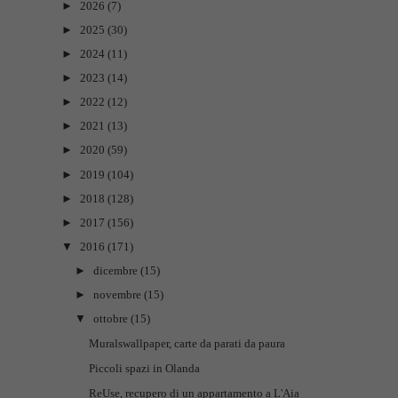
►
2026
(7)
►
2025
(30)
►
2024
(11)
►
2023
(14)
►
2022
(12)
►
2021
(13)
►
2020
(59)
►
2019
(104)
►
2018
(128)
►
2017
(156)
▼
2016
(171)
►
dicembre
(15)
►
novembre
(15)
▼
ottobre
(15)
Muralswallpaper, carte da parati da paura
Piccoli spazi in Olanda
ReUse, recupero di un appartamento a L'Aia