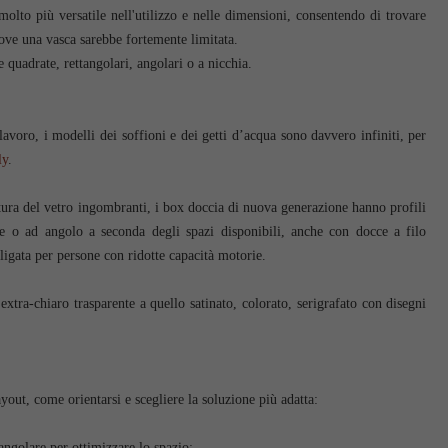
 molto più versatile nell'utilizzo e nelle dimensioni, consentendo di trovare
 dove una vasca sarebbe fortemente limitata.
 quadrate, rettangolari, angolari o a nicchia.
avoro, i modelli dei soffioni e dei getti d’acqua sono davvero infiniti, per
ly
.
iatura del vetro ingombranti, i box doccia di nuova generazione hanno profili
rete o ad angolo a seconda degli spazi disponibili, anche con docce a filo
ligata per persone con ridotte capacità motorie.
extra-chiaro trasparente a quello satinato, colorato, serigrafato con disegni
out, come orientarsi e scegliere la soluzione più adatta:
angolare per ottimizzare lo spazio;