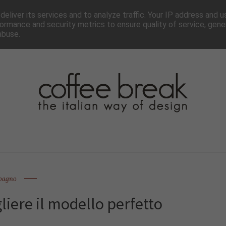
TTER
CHI SIAMO▼
PAGINE▼
COLLABORA
PRESS
eliver its services and to analyze traffic. Your IP address and 
ormance and security metrics to ensure quality of service, gen
abuse.
bagno
liere il modello perfetto