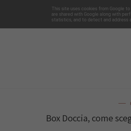
HOME
NEWSLE
This site uses cookies from Google to d
are shared with Google along with perf
statistics, and to detect and address 
Box Doccia, come sceg