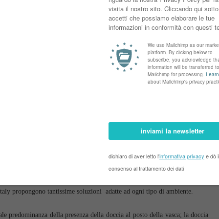
taly propongono tantissime soluzioni adatte ad ogni tipo di ambiente.
ale predominanza della presenza della doccia al posto della vasca; la doccia