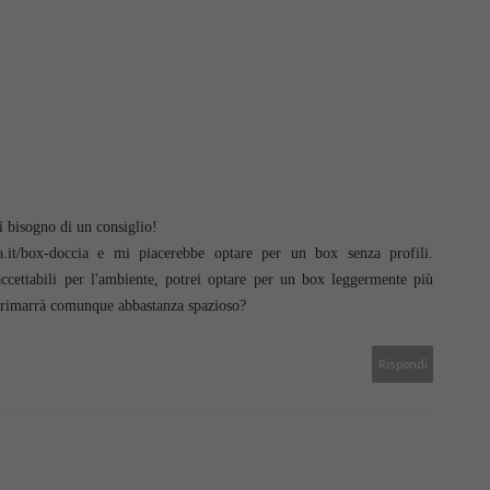
i bisogno di un consiglio!
a.it/box-doccia e mi piacerebbe optare per un box senza profili.
ettabili per l'ambiente, potrei optare per un box leggermente più
ico rimarrà comunque abbastanza spazioso?
Rispondi