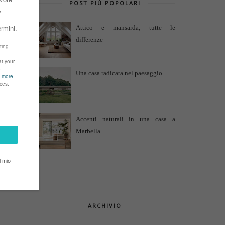
POST PIÙ POPOLARI
Attico e mansarda, tutte le
differenze
Una casa radicata nel paesaggio
Accenti naturali in una casa a
Marbella
ARCHIVIO