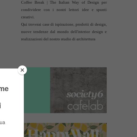
Coffee Break | The Italian Way of Design per
condividere con i nostri lettori idee e spunti
creativi.
Qui troverai case di ispirazione, prodotti di design,
nuove tendenze dal mondo dell'interior design e
realizzazioni del nostro studio di architettura