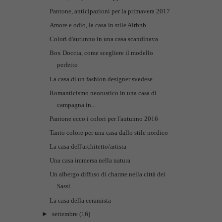
Pantone, anticipazioni per la primavera 2017
Amore e odio, la casa in stile Airbnb
Colori d'autunno in una casa scandinava
Box Doccia, come scegliere il modello
perfetto
La casa di un fashion designer svedese
Romanticismo neorustico in una casa di
campagna in...
Pantone ecco i colori per l'autunno 2016
Tanto colore per una casa dallo stile nordico
La casa dell'architetto/artista
Una casa immersa nella natura
Un albergo diffuso di charme nella città dei
Sassi
La casa della ceramista
►
settembre
(16)