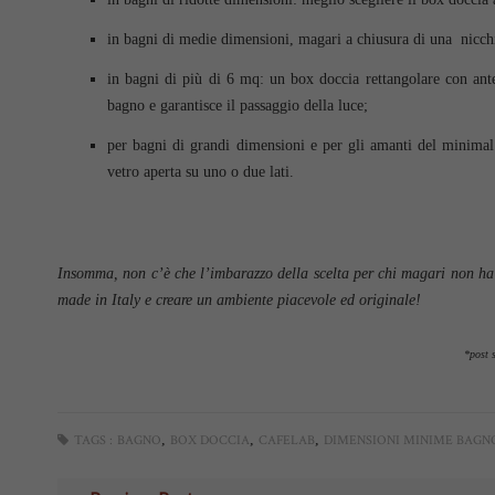
in bagni di medie dimensioni, magari a chiusura di una nicchi
in bagni di più di 6 mq: un box doccia rettangolare con ante
bagno e garantisce il passaggio della luce;
per bagni di grandi dimensioni e per gli amanti del minimal
vetro aperta su uno o due lati.
Insomma, non c’è che l’imbarazzo della scelta per chi magari non ha p
made in Italy e creare un ambiente piacevole ed originale!
*post 
,
,
,
TAGS :
BAGNO
BOX DOCCIA
CAFELAB
DIMENSIONI MINIME BAGN