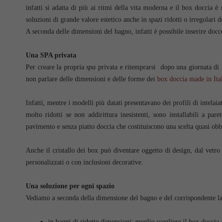
infatti si adatta di più ai ritmi della vita moderna e il box doccia è
soluzioni di grande valore estetico anche in spazi ridotti o irregolari
A seconda delle dimensioni del bagno, infatti è possibile inserire docce
Una SPA privata
Per creare la propria
spa
privata e ritemprarsi dopo una giornata di l
non parlare delle dimensioni e delle forme dei
box doccia made in Ita
Infatti, mentre i modelli più datati presentavano dei profili di intela
molto ridotti se non addirittura inesistenti, sono installabili a pa
pavimento e senza piatto doccia che costituiscono una scelta quasi obb
Anche il cristallo dei box può diventare oggetto di design, dal vetro 
personalizzati o con inclusioni decorative.
Una soluzione per ogni spazio
Vediamo a seconda della dimensione del bagno e del corrispondente lay
in bagni di ridotte dimensioni: meglio scegliere il box doccia 