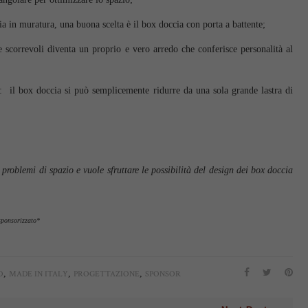
a in muratura, una buona scelta è il box doccia con porta a battente;
 scorrevoli diventa un proprio e vero arredo che conferisce personalità al
: il box doccia si può semplicemente ridurre da una sola grande lastra di
roblemi di spazio e vuole sfruttare le possibilità del design dei box doccia
sponsorizzato*
,
,
,
O
MADE IN ITALY
PROGETTAZIONE
SPONSOR