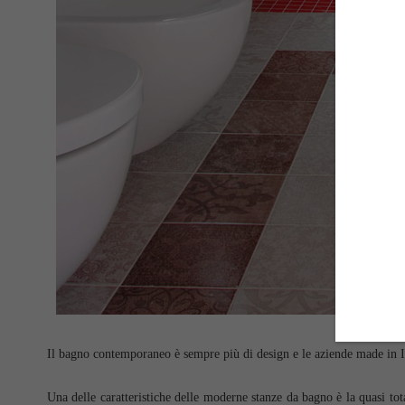
Il bagno contemporaneo è sempre più di design e le aziende made in I
Una delle caratteristiche delle moderne stanze da bagno è la quasi tot