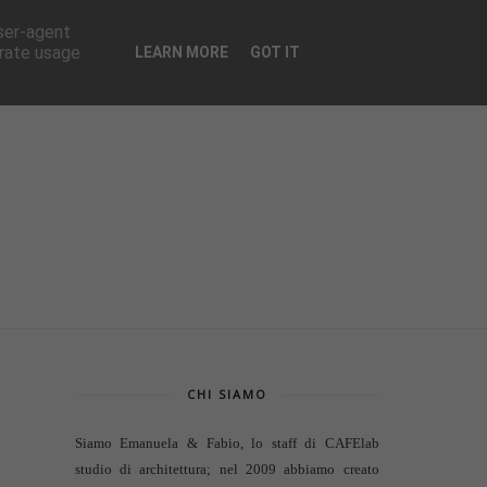
CONTATTI
user-agent
erate usage
LEARN MORE
GOT IT
CHI SIAMO
Siamo Emanuela & Fabio, lo staff di
CAFElab
studio di architettura
; nel 2009 abbiamo creato