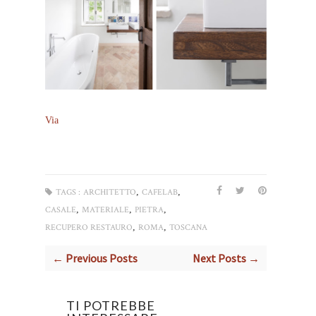
Via
,
,
TAGS :
ARCHITETTO
CAFELAB
,
,
,
CASALE
MATERIALE
PIETRA
,
,
RECUPERO RESTAURO
ROMA
TOSCANA
← Previous Posts
Next Posts →
TI POTREBBE