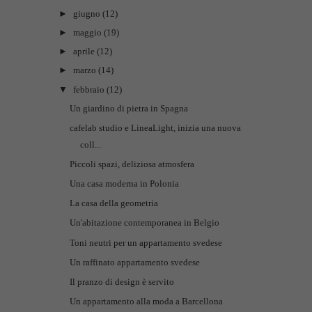
►
giugno
(12)
►
maggio
(19)
►
aprile
(12)
►
marzo
(14)
▼
febbraio
(12)
Un giardino di pietra in Spagna
cafelab studio e LineaLight, inizia una nuova
coll...
Piccoli spazi, deliziosa atmosfera
Una casa moderna in Polonia
La casa della geometria
Un'abitazione contemporanea in Belgio
Toni neutri per un appartamento svedese
Un raffinato appartamento svedese
Il pranzo di design è servito
Un appartamento alla moda a Barcellona