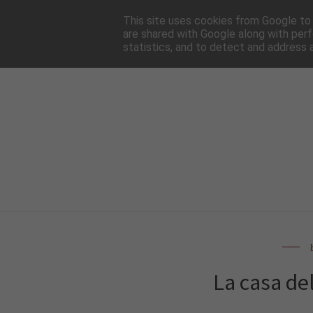
HOME
NEWSLE
This site uses cookies from Google to d
are shared with Google along with perf
statistics, and to detect and address 
La casa de