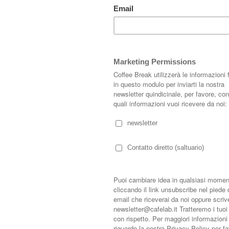
e soffitti, non è statica o rigida ma fluida e organica.
o grezzo, realizzati su misura.