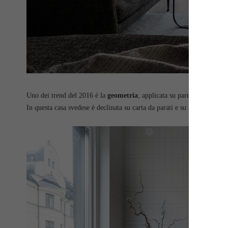
Uno dei trend del 2016 è la
geometria
; applicata su pareti, pavimenti 
In questa casa svedese è declinata su carta da parati e su arredi in legn