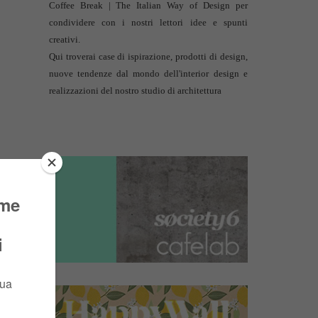
Coffee Break | The Italian Way of Design per
condividere con i nostri lettori idee e spunti
creativi.
Qui troverai case di ispirazione, prodotti di design,
nuove tendenze dal mondo dell'interior design e
realizzazioni del nostro studio di architettura