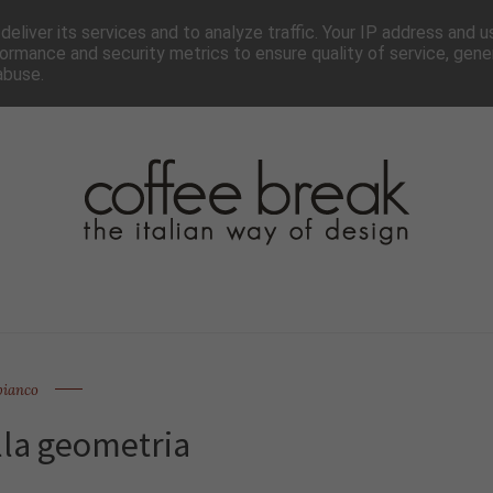
TTER
CHI SIAMO▼
PAGINE▼
COLLABORA
PRESS
eliver its services and to analyze traffic. Your IP address and 
ormance and security metrics to ensure quality of service, gen
abuse.
bianco
lla geometria