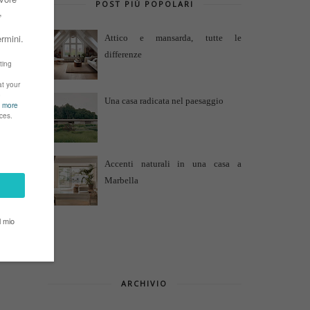
POST PIÙ POPOLARI
Attico e mansarda, tutte le
differenze
Una casa radicata nel paesaggio
Accenti naturali in una casa a
Marbella
ARCHIVIO