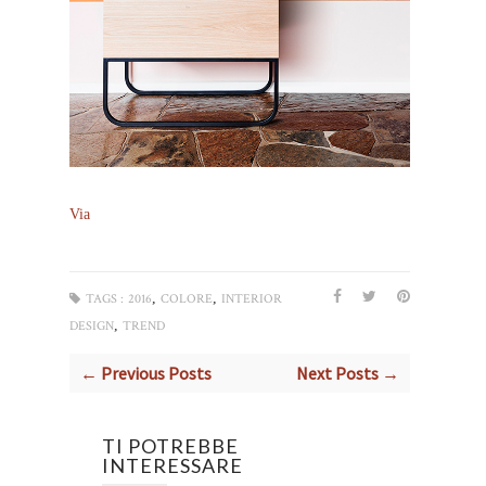
Via
,
,
TAGS :
2016
COLORE
INTERIOR
,
DESIGN
TREND
← Previous Posts
Next Posts →
TI POTREBBE
INTERESSARE