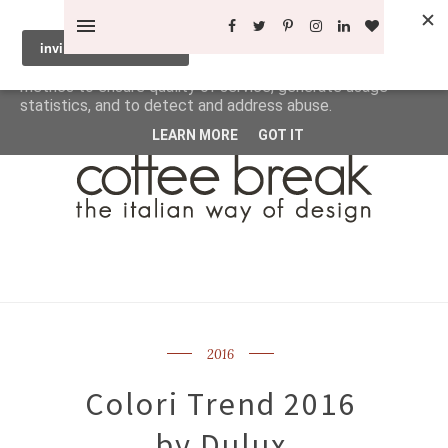
This site uses cookies from Google to deliver its services
and to analyze traffic. Your IP address and user-agent are
shared with Google along with performance and security
metrics to ensure quality of service, generate usage
statistics, and to detect and address abuse.
LEARN MORE
GOT IT
2016
Colori Trend 2016
by Dulux