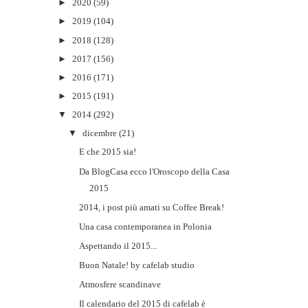
►
2020
(59)
►
2019
(104)
►
2018
(128)
►
2017
(156)
►
2016
(171)
►
2015
(191)
▼
2014
(292)
▼
dicembre
(21)
E che 2015 sia!
Da BlogCasa ecco l'Oroscopo della Casa
2015
2014, i post più amati su Coffee Break!
Una casa contemporanea in Polonia
Aspettando il 2015...
Buon Natale! by cafelab studio
Atmosfere scandinave
Il calendario del 2015 di cafelab è