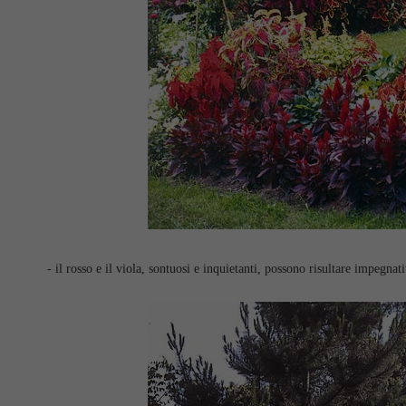
- il rosso e il viola, sontuosi e inquietanti, possono risultare impegnat