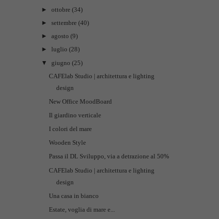
►
ottobre
(34)
►
settembre
(40)
►
agosto
(9)
►
luglio
(28)
▼
giugno
(25)
CAFElab Studio | architettura e lighting
design
New Office MoodBoard
Il giardino verticale
I colori del mare
Wooden Style
Passa il DL Sviluppo, via a detrazione al 50%
CAFElab Studio | architettura e lighting
design
Una casa in bianco
Estate, voglia di mare e...