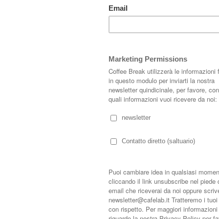
oluzione semplice e sicura per creare un piccolo giardino o per creare un
ttere definitivo del giardino; bisogna considerare che all'interno di ogni
, altre che mutano in relazione agli effetti del tempo e della luce.
à morbido, al contrario il sole pieno, quasi accecante, sbianca i toni tenui