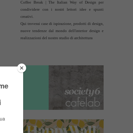
Coffee Break | The Italian Way of Design per
condividere con i nostri lettori idee e spunti
creativi.
Qui troverai case di ispirazione, prodotti di design,
nuove tendenze dal mondo dell'interior design e
realizzazioni del nostro studio di architettura