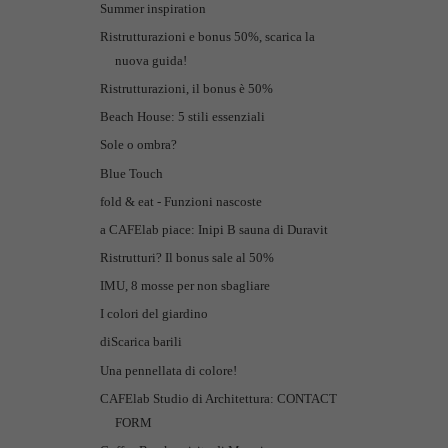
Summer inspiration
Ristrutturazioni e bonus 50%, scarica la
nuova guida!
Ristrutturazioni, il bonus è 50%
Beach House: 5 stili essenziali
Sole o ombra?
Blue Touch
fold & eat - Funzioni nascoste
a CAFElab piace: Inipi B sauna di Duravit
Ristrutturi? Il bonus sale al 50%
IMU, 8 mosse per non sbagliare
I colori del giardino
diScarica barili
Una pennellata di colore!
CAFElab Studio di Architettura: CONTACT
FORM