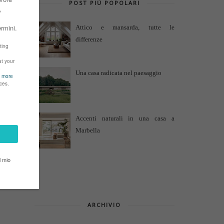
POST PIÙ POPOLARI
Attico e mansarda, tutte le
differenze
Una casa radicata nel paesaggio
Accenti naturali in una casa a
Marbella
ARCHIVIO