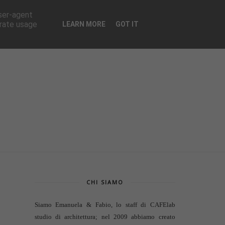
CONTATTI
user-agent
erate usage
LEARN MORE
GOT IT
CHI SIAMO
Siamo Emanuela & Fabio, lo staff di
CAFElab
studio di architettura
; nel 2009 abbiamo creato