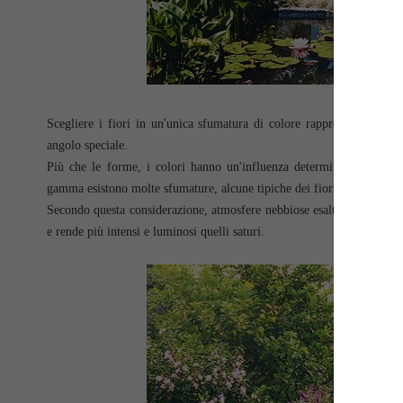
Scegliere i fiori in un'unica sfumatura di colore rappresenta una s
angolo speciale.
Più che le forme, i colori hanno un'influenza determinante sul cara
gamma esistono molte sfumature, alcune tipiche dei fiori e delle foglie
Secondo questa considerazione, atmosfere nebbiose esaltano le tonalit
e rende più intensi e luminosi quelli saturi.