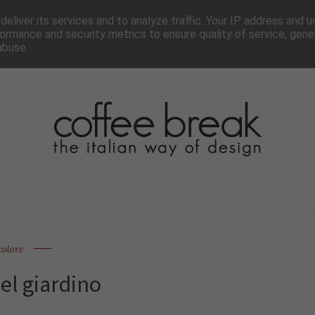
TTER
CHI SIAMO▼
PAGINE▼
COLLABORA
PRESS
eliver its services and to analyze traffic. Your IP address and 
ormance and security metrics to ensure quality of service, gen
abuse.
colore
del giardino