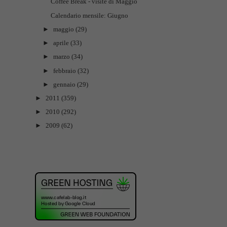
Coffee Break - visite di Maggio
Calendario mensile: Giugno
►
maggio
(29)
►
aprile
(33)
►
marzo
(34)
►
febbraio
(32)
►
gennaio
(29)
►
2011
(359)
►
2010
(292)
►
2009
(62)