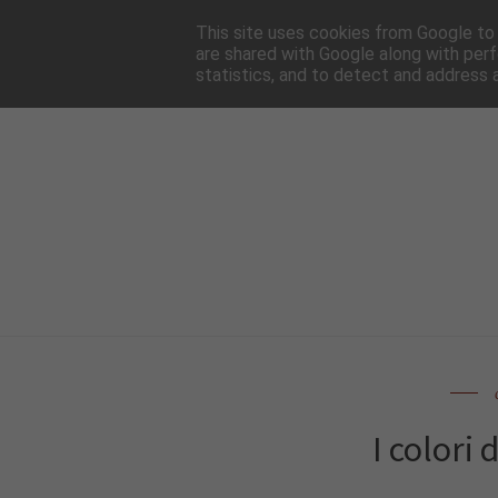
HOME
NEWSLE
This site uses cookies from Google to d
are shared with Google along with perf
statistics, and to detect and address 
I colori 