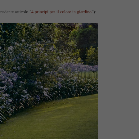
ecedente articolo "
4 principi per il colore in giardino
"):